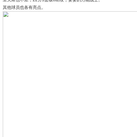
其他球员也各有亮点。