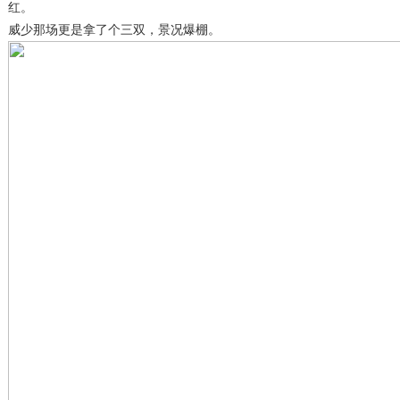
红。
威少那场更是拿了个三双，景况爆棚。