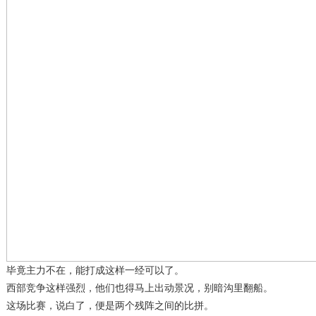
毕竟主力不在，能打成这样一经可以了。
西部竞争这样强烈，他们也得马上出动景况，别暗沟里翻船。
这场比赛，说白了，便是两个残阵之间的比拼。