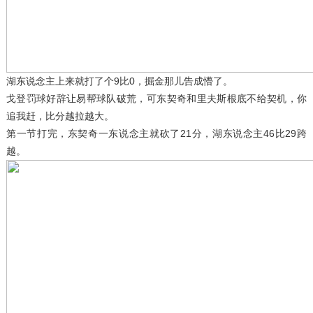
湖东说念主上来就打了个9比0，掘金那儿告成懵了。
戈登罚球好辞让易帮球队破荒，可东契奇和里夫斯根底不给契机，你
追我赶，比分越拉越大。
第一节打完，东契奇一东说念主就砍了21分，湖东说念主46比29跨
越。