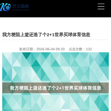
我方梗阻上篮还造了个2+1世界买球体育信息
发布日期：2026-06-04 09:20 点击次数：132