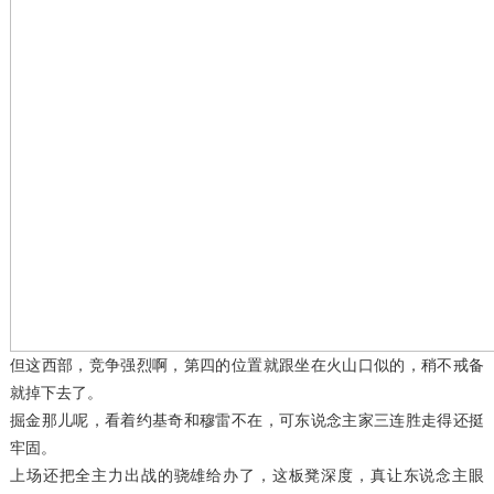
但这西部，竞争强烈啊，第四的位置就跟坐在火山口似的，稍不戒备
就掉下去了。
掘金那儿呢，看着约基奇和穆雷不在，可东说念主家三连胜走得还挺
牢固。
上场还把全主力出战的骁雄给办了，这板凳深度，真让东说念主眼