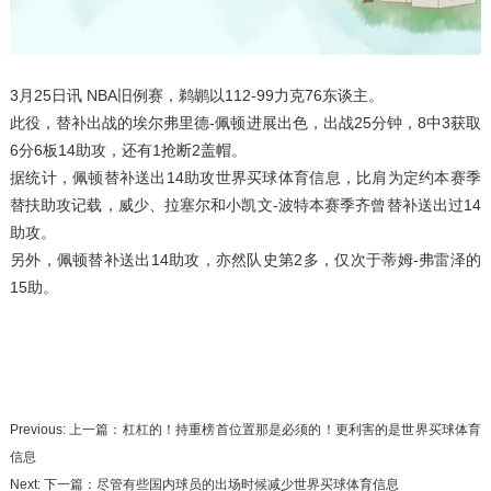
3月25日讯 NBA旧例赛，鹈鹕以112-99力克76东谈主。
此役，替补出战的埃尔弗里德-佩顿进展出色，出战25分钟，8中3获取
6分6板14助攻，还有1抢断2盖帽。
据统计，佩顿替补送出14助攻世界买球体育信息，比肩为定约本赛季
替扶助攻记载，威少、拉塞尔和小凯文-波特本赛季齐曾替补送出过14
助攻。
另外，佩顿替补送出14助攻，亦然队史第2多，仅次于蒂姆-弗雷泽的
15助。
Previous: 上一篇：
杠杠的！持重榜首位置那是必须的！更利害的是世界买球体育
信息
Next: 下一篇：
尽管有些国内球员的出场时候减少世界买球体育信息