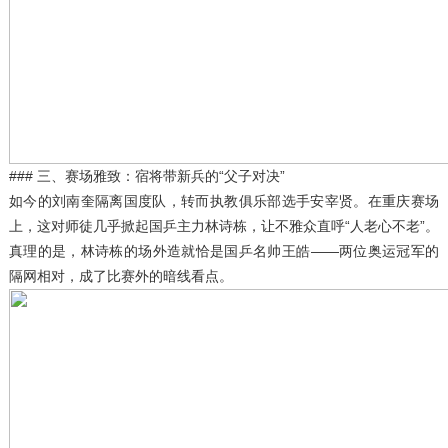
### 三、赛场雅致：宿将带新兵的“父子对决”
如今的刘南奎隔离国度队，转而执教俱乐部选手安宰贤。在重庆赛场
上，这对师徒几乎掀起国乒主力林诗栋，让不雅众直呼“人老心不老”。
真理的是，林诗栋的场外造就恰是国乒名帅王皓——两位奥运冠军的
隔网相对，成了比赛外的暗线看点。