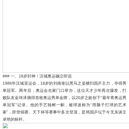
### 一、18岁封神！汉城奥运确立听说
1986年汉城亚运会，18岁的刘南奎以黑马之姿横扫国乒主力，夺得男
单冠军。两年后，奥运会在家门口举办，这位天才少年再次爆发，打
败队友金琦泽摘得首枚奥运男单金牌，以20岁之龄创下“最年青奥运男
单冠军”记录。他的手艺独树一帜，被球迷称为“用脑子打球的艺术
家”，辞世锦赛、天下杯等赛事中多次登顶，是韩国乒坛于今无东谈主
卓绝的标杆。