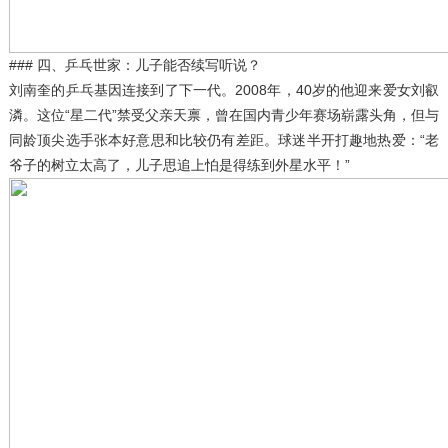
### 四、乒乓世家：儿子能否续写听说？
刘南奎的乒乓基因连接到了下一代。2008年，40岁的他迎来爱女刘叡
潾。这位“星二代”禁受父亲天禀，曾在国内青少年赛场崭露头角，但与
同龄顶尖选手张本好意思和比较仍有差距。球迷半开打趣地热爱：“老
爷子的树立太高了，儿子思追上怕是得练到外星水平！”