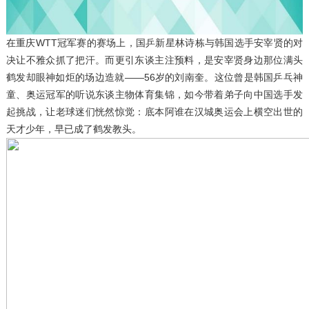
在重庆WTT冠军赛的赛场上，国乒新星林诗栋与韩国选手安宰贤的对
决让不雅众抓了把汗。而更引东谈主注预料，是安宰贤身边那位满头
鹤发却眼神如炬的场边造就——56岁的刘南奎。这位曾是韩国乒乓神
童、奥运冠军的听说东谈主物体育集锦，如今带着弟子向中国选手发
起挑战，让老球迷们恍然惊觉：底本阿谁在汉城奥运会上横空出世的
天才少年，早已成了鹤发教头。