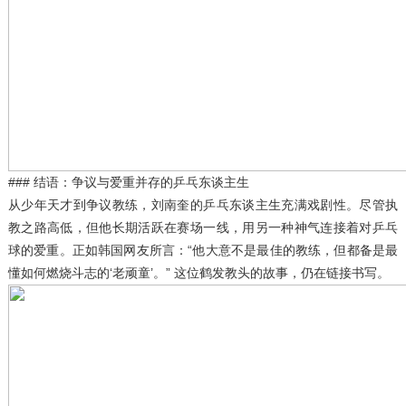
### 结语：争议与爱重并存的乒乓东谈主生
从少年天才到争议教练，刘南奎的乒乓东谈主生充满戏剧性。尽管执
教之路高低，但他长期活跃在赛场一线，用另一种神气连接着对乒乓
球的爱重。正如韩国网友所言：“他大意不是最佳的教练，但都备是最
懂如何燃烧斗志的‘老顽童’。” 这位鹤发教头的故事，仍在链接书写。