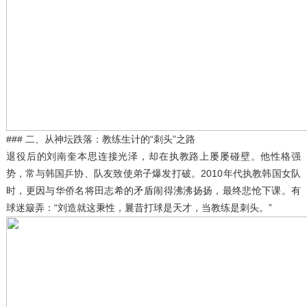
### 二、从神坛跌落：教练生计的“刺头”之路
退役后的刘南奎本思连接光泽，却在执教路上屡屡碰壁。他性格强
势，常与韩国乒协、队友致使弟子爆发打破。2010年代执教韩国女队
时，更因与华侨名将田志希的矛盾闹得沸沸扬扬，最终悲怆下课。有
球迷簸弄：“刘造就这秉性，曩昔打球是天才，当教练是刺头。”