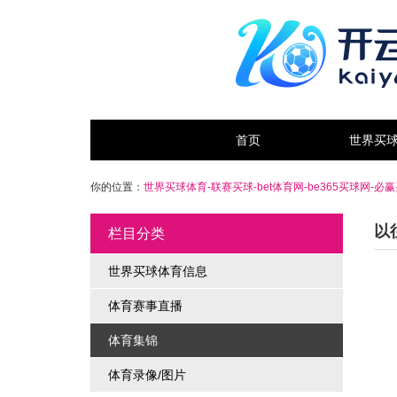
首页
世界买
你的位置：
世界买球体育-联赛买球-bet体育网-be365买球网-必赢
以
栏目分类
世界买球体育信息
体育赛事直播
体育集锦
体育录像/图片