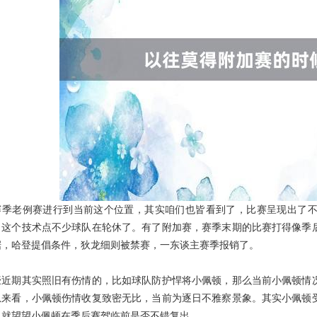
赛季老例赛进行到当前这个位置，其实咱们也皆看到了，比赛呈现出了
，这个技术点不少球队在轮休了。有了附加赛，赛季末期的比赛打得像季
据，哈登提倡条件，狄龙细则被禁赛，一东谈主赛季报销了。
豪近期其实照旧有伤情的，比如球队防护悍将小佩顿，那么当前小佩顿情
息来看，小佩顿伤情收复致密无比，当前为逐日不雅察景象。其实小佩顿
。就望望小佩顿在季后赛驾临前是否不错复出。