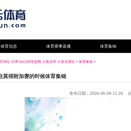
球体育信息
体育赛事直播
体育集锦
买球站-贝博-bet188球盘网-火狐买球-大发买球站
>
体育集锦
>
往莫得附加赛的时候体育集锦
发布日期：2026-06-09 11:26