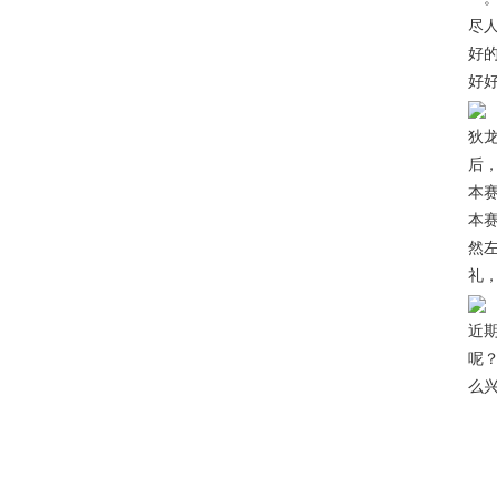
尽
好
好
狄
后
本
本
然
礼
近
呢
么