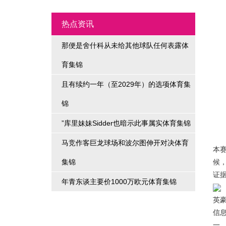
热点资讯
那便是舍什科从未给其他球队任何表露体
育集锦
且有续约一年（至2029年）的选项体育集
锦
”库里妹妹Sidder也暗示此事属实体育集锦
马竞作客巨龙球场和波尔图伸开对决体育
本
集锦
候
证
年青东谈主要价1000万欧元体育集锦
英
信
一