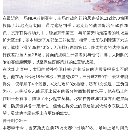
在最近的一场NBA老例赛中，主场作战的纽约尼克斯以112比98简陋
投降了菲尼克斯太阳。通过这场到手，尼克斯的战绩陶冶至50胜28
负，贯穿获得两场到手，稳居东部第三，与印第安纳走路者的胜场差
扩大至3场，基本锁定了东部第三的位置。相背，太阳队则际遇了六连
败，战绩下滑至35胜43负，无间排行西部第11，距离前边的达拉斯独
行侠差距拉大至2.5场，背面的波特兰开发者则与他们并排，太阳队的
附加赛但愿飘渺，以至保住西部第11的位置皆成疑。
在这场比赛中，太阳的替补控卫科林·吉莱斯皮的进展显得高出不睬
思。他在场上出场18分08秒，投篮6投0中，三分球2投0中，最终未能
得分，仅孝顺了4个篮板、4次助攻和3次抢断，还有1次犯规，正负值
为-7。吉莱斯皮未能展现出应有的得分智商和投射水平，他在场上的
作用十分有限，阔绰了不少起首契机。尽管在传球和组织方面进展尚
可，防患也具备一定秉性，但他在得分上的低迷进展依然令东谈主失
望，显然他本应在场上有更好的默契。
伸开剩余36%
本赛季于今，吉莱斯皮在前78场比赛中出场29次，场均上场时间为