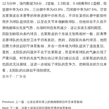
12.5分钟，场均数据为5分、2篮板、2.2助攻、0.4抢断和0.1盖帽，投
篮掷中率为43.3%，三分掷中率为43.8%，罚球掷中率为87.5%。尽管
吉莱斯皮在本赛季的举座进展中仍有亮点，不详在某些比赛中默契作
用并为球队提供匡助，以至在关节本领解救球队，但他却在不久前不
测地被移出先发气势，出场时间也有所减少，这让东谈主感到困惑。
四肢别称双向条约球员，吉莱斯皮的个东谈主智商相对一般，距离季
后赛球队的先发控卫水平仍有差距。然则，四肢双向条约球员，他照
旧费力承担起职守体育集锦，并在一些本领为球队提供了遑急复旧。
显然，太阳队的问题并不在于吉莱斯皮，而是举座球队的气象出现了
严重问题。时常的先发气势出动让球员们难以合适，吉莱斯皮的状态
也因此无法握续，这进一步缩短了球队的竞争力。把柄现在的方位来
看，太阳队的出路似乎强劲堪忧。
发布于：广东省
Previous: 上一篇：
让坐在替补席上的詹姆斯瞠目咋舌体育集锦
Next: 下一篇：
这家土超俱乐部但愿租赁博伊体育集锦