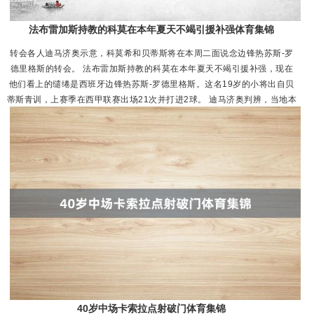
法布雷加斯持教的科莫在本年夏天不竭引援补强体育集锦
转会各人迪马济奥示意，科莫希和贝蒂斯将在本周二面说念边锋热苏斯-罗
德里格斯的转会。 法布雷加斯持教的科莫在本年夏天不竭引援补强，现在
他们看上的缱绻是西班牙边锋热苏斯-罗德里格斯。这名19岁的小将出自贝
蒂斯青训，上赛季在西甲联赛出场21次并打进2球。 迪马济奥判辨，当地本
事本周二，科莫和贝蒂斯将进行新的会议，面说念热苏斯-罗德里格斯的转
会，贪图杀青左券的可能。...
40岁中场卡索拉点射破门体育集锦