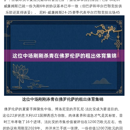
威廉姆斯已就一份为期6年的协议基本已毕一致（但巴萨和毕尔巴鄂竞技俱
乐部还莫得谈妥）。 尼科-威廉姆斯24-25赛季代表毕尔巴鄂竞技出场45
次，有过11个进球和7次助攻。 除了巴萨、拜仁除外，毕尔巴鄂竞技也试图
用一份极具眩惑力的续约报价留下尼科-威廉姆斯体育集锦，毕尔巴鄂...
这位中场刚刚杀青在佛罗伦萨的租出体育集锦
佛罗伦萨的夏窗手脚聚焦中场。博洛尼亚的乔瓦尼·法比安成为要道目的。
这位22岁的意大利U21国脚诱惑力弥散。肉体素养和遑急才气是其标签。昔
时三年孝敬了16个进球。法比安的市集价值被评估在1200万欧元左右。他
的协议有用期至2028年。 外洋米兰手抓一张牌。一份价值1200万欧元的回