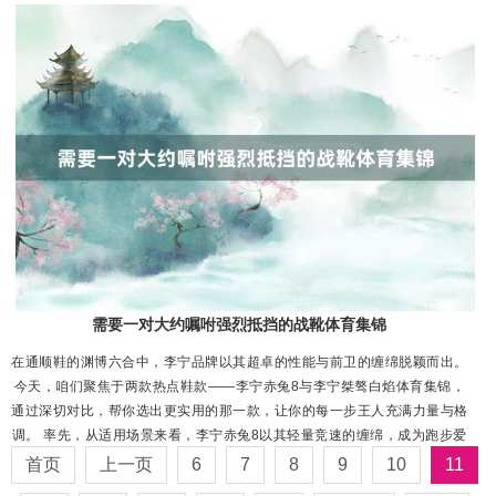
购条件。但情况似乎清明了。国米不测在今夏激活它。这为其他俱乐部翻开
了大门。佛罗伦萨赶快占据故意位置。他们渴慕得回这位年青...
需要一对大约嘱咐强烈抵挡的战靴体育集锦
在通顺鞋的渊博六合中，李宁品牌以其超卓的性能与前卫的缠绵脱颖而出。
今天，咱们聚焦于两款热点鞋款——李宁赤兔8与李宁桀骜白焰体育集锦，
通过深切对比，帮你选出更实用的那一款，让你的每一步王人充满力量与格
调。 率先，从适用场景来看，李宁赤兔8以其轻量竞速的缠绵，成为跑步爱
好者的首选。不管是日常熟悉如故马拉松比赛，它王人能提供出色的缓震与
首页
上一页
6
7
8
9
10
11
回弹，让你的双脚在永劫分奔走中还是保持舒心。同期，其前卫的外不雅缠