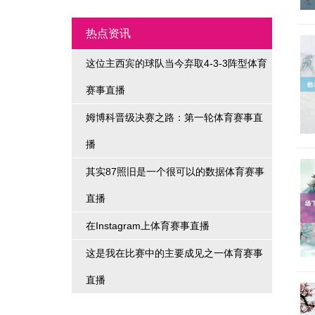
热点资讯
这位主西宾的球队当今弃取4-3-3阵型体育
赛事直播
姆博科晋级决赛之路：第一轮体育赛事直
播
其实87照旧是一个很可以的数据体育赛事
直播
在Instagram上体育赛事直播
这是我在比赛中的主要成见之一体育赛事
直播