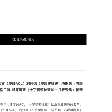
体育录像/图片
文（左膝ACL）利拉德（左跟腱扯破）塔图姆（右跟
格兰特-威廉姆斯（十字韧带扯破加半月板毁伤）德安
赛季于今终了的ACL（十字韧带扯破）以及跟腱伤势的名单。
（左膝ACL） 利拉德（左跟腱扯破） 塔图姆（右跟腱断裂）