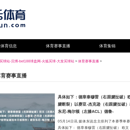
球体育信息
体育赛事直播
体育集锦
买球站-贝博-bet188球盘网-火狐买球-大发买球站
>
体育赛事直播
>
体育赛事直播
具体如下：德章泰穆雷（右跟腱扯破）欧
腱断裂）以赛亚-杰克逊（右跟腱扯破）
东尼-梅尔顿（左膝ACL）德鲁-
05月14日讯 媒体东说念主排列了本赛季单
具体如下： 德章泰穆雷（右跟腱扯破） 欧文