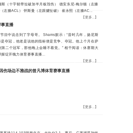
姆斯（十字韧带扯破加半月板毁伤） 德安东尼-梅尔顿（左膝
（左膝ACL） 怀斯曼（左跟腱扯破） 崔永熙（左膝AC...
【更多...】
赛事直播
Up》节目中说念到了字母哥。 Shams默示：“昔时几年，扬尼斯
标是夺冠，他老是说他的指标便是竞争、夺冠。他上个月在萨
第二个冠军，那他晚上会睡不着觉。” 相干阅读：休赛期大
球握绽开魄力体育赛事直播...
【更多...】
因伤场边不雅战的曾凡博体育赛事直播
【更多...】