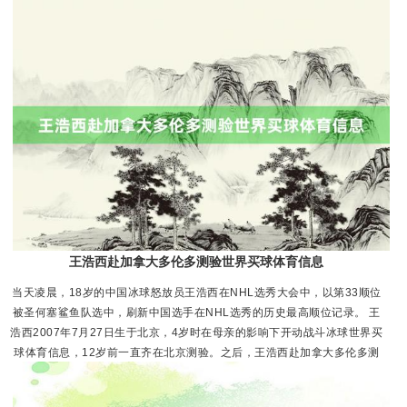
0.5助攻。...
王浩西赴加拿大多伦多测验世界买球体育信息
当天凌晨，18岁的中国冰球怒放员王浩西在NHL选秀大会中，以第33顺位
被圣何塞鲨鱼队选中，刷新中国选手在NHL选秀的历史最高顺位记录。 王
浩西2007年7月27日生于北京，4岁时在母亲的影响下开动战斗冰球世界买
球体育信息，12岁前一直齐在北京测验。之后，王浩西赴加拿大多伦多测
验，2023年被OHL（安简略冰球定约）奥沙瓦将队伍选中，本赛季匡助球
队得到亚军。身高1.98米的王浩西在场上级职后卫，滑行...