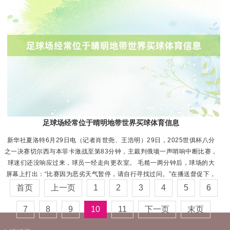
足球场经常位于晴明地带世界买球体育信息
新华社夏洛特6月29日电（记者肖世尧、王浩明）29日，2025世俱杯八分
之一决赛切尔西与本菲卡激战至第83分钟，主裁判俄顷一声哨响中断比赛，
球迷们还没响应过来，球员一经走向更衣室。 毛糙一两分钟后，球场的大
屏幕上打出：“比赛因为恶劣天气暂停，请自行寻找过问。”在播送督促下，
球迷很快全部除去。 此时，空无一东说念主的夏洛特好意思国银行球场昭
首页
上一页
1
2
3
4
5
6
节高照，从球场高处遥看，记者能看到乌云正在周边。 记者在媒体...
7
8
9
10
11
下一页
末页