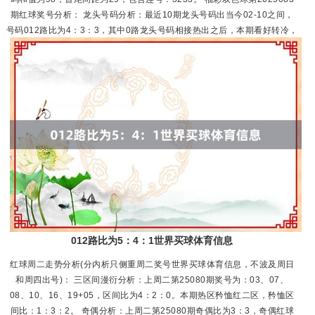
期红球奖号分析： 龙头号码分析：最近10期龙头号码出当今02-10之间，
号码012路比为4：3：3，其中0路龙头号码相接热出之后，本期看好转冷，
防御1路龙头号码，参考龙头01。 凤尾号码分析：最近10期凤尾号码一起
漫衍在19-33区段，红...
012路比为5：4：1世界买球体育信息
红球周二走势分析(分内析只侧重周二奖号世界买球体育信息，不波及周日
和周四出号)： 三区间漫衍分析：上周二第25080期奖号为：03、07、
08、10、16、19+05，区间比为4：2：0。本期热区矜恤红二区，矜恤区
间比：1：3：2。 奇偶分析：上周二第25080期奇偶比为3：3，奇偶红球