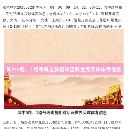
双色球第2025082期奖号为：04、06、09、14、32、33+11。其中红球和
值为98世界买球体育信息，奇偶比为2：4，大小比为2：4，蓝球开极度
数、大号。 红球分析： 龙头：上期开出04，近期走势较热，最近10期龙头
位于2-10这个区间，07以内的龙头占比为80%，本期看好07以内的小 号龙
头出现，和顺龙头号码02。 凤尾：上期开出33，最近10期凤尾位于19-33
区间，其中26以上的凤尾...
其中0路、1路号码走势相对活跃世界买球体育信息
上期开奖：福彩双色球第2025082奖号开出：040609143233+11，红球号
码和值为98，首尾间距为29，包含连号：3233。 福彩双色球第2025083